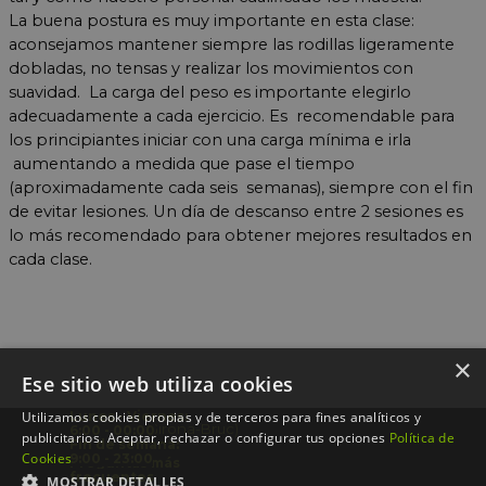
La buena postura es muy importante en esta clase:
aconsejamos mantener siempre las rodillas ligeramente
dobladas, no tensas y realizar los movimientos con
suavidad. La carga del peso es importante elegirlo
adecuadamente a cada ejercicio. Es recomendable para
los principiantes iniciar con una carga mínima e irla
aumentando a medida que pase el tiempo
(aproximadamente cada seis semanas),
​ siempre con el fin
de evitar lesiones.
Un día de descanso entre 2 sesiones es
lo más recomendado para obtener mejores resultados en
cada clase.
×
Ese sitio web utiliza cookies
¿Cómo llegar?
Utilizamos cookies propias y de terceros para fines analíticos y
Lunes - Viernes:
Aragó 322 (Girona-Bruc)
6:00 - 00:00
publicitarios. Aceptar, rechazar o configurar tus opciones
Política de
93 488 33 12
Fin de semana:
Cookies
9:00 - 23:00
Contacta aquí @
Preguntas más
frecuentes
MOSTRAR DETALLES