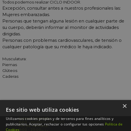
Todos podemos realizar CICLO INDOOR.
Excepción, consultar antes a nuestros profesionales las:
Mujeres embarazadas.
Personas que tengan alguna lesión en cualquier parte de
su cuerpo,
deberán informar al monitor de actividades
dirigidas.
Personas con problemas cardiovasculares, de tensión o
cualquier patología que su médico le haya indicado.
Musculatura:
Piernas
Glúteos
Caderas
×
Ese sitio web utiliza cookies
¿Cómo llegar?
Lunes - Viernes:
Utilizamos cookies propias y de terceros para fines analíticos y
Aragó 322 (Girona-Bruc)
6:00 - 00:00
publicitarios. Aceptar, rechazar o configurar tus opciones
Política de
93 488 33 12
Fin de semana:
Cookies
9:00 - 23:00
Contacta aquí @
Preguntas más